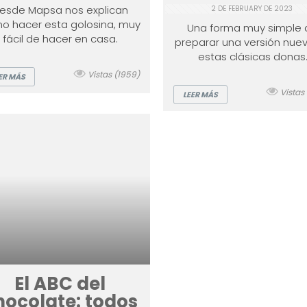
esde Mapsa nos explican
2 DE FEBRUARY DE 2023
o hacer esta golosina, muy
Una forma muy simple 
fácil de hacer en casa.
preparar una versión nue
estas clásicas donas
Vistas (1959)
ER MÁS
Vistas
LEER MÁS
El ABC del
hocolate: todos