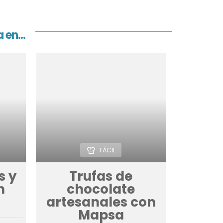
 en...
FÁCIL
s y
Trufas de
n
chocolate
artesanales con
Mapsa