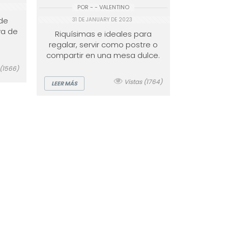
POR - - VALENTINO
de
31 DE JANUARY DE 2023
va de
Riquísimas e ideales para
.
regalar, servir como postre o
compartir en una mesa dulce.
 (1566)
Vistas (1764)
LEER MÁS