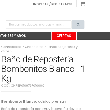
INGRESAR / REGISTRARSE
TANTES Y AROS
OFERTAS
Comestibles
>
Chocolates
>
Baños Alfajoreros y
otros
>
Baño de Reposteria Bombonitos Blanco - 1 Kg
Baño de Reposteria
Bombonitos Blanco - 1
Kg
CÓD.:
CHREP010976F01000C
Bombonito Blanco:
calidad premium.
Baño de repostería con muy buena fluidez, de