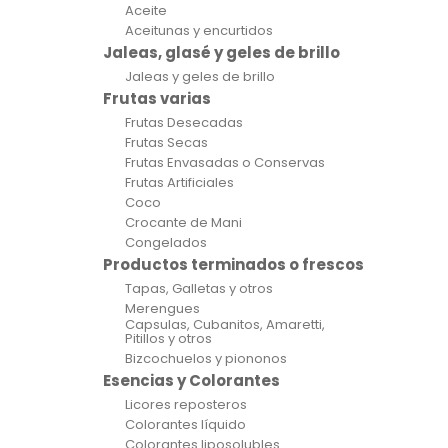
Aceite
Aceitunas y encurtidos
Jaleas, glasé y geles de brillo
Jaleas y geles de brillo
Frutas varias
Frutas Desecadas
Frutas Secas
Frutas Envasadas o Conservas
Frutas Artificiales
Coco
Crocante de Mani
Congelados
Productos terminados o frescos
Tapas, Galletas y otros
Merengues
Capsulas, Cubanitos, Amaretti,
Pitillos y otros
Bizcochuelos y piononos
Esencias y Colorantes
Licores reposteros
Colorantes líquido
Colorantes liposolubles