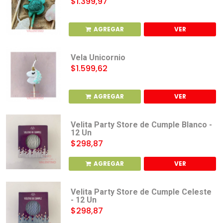
$1.399,97
AGREGAR
VER
Vela Unicornio
$1.599,62
AGREGAR
VER
Velita Party Store de Cumple Blanco -
12 Un
$298,87
AGREGAR
VER
Velita Party Store de Cumple Celeste
- 12 Un
$298,87