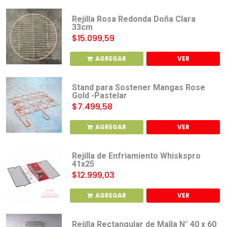
Rejilla Rosa Redonda Doña Clara
33cm
$15.099,59
AGREGAR
VER
Stand para Sostener Mangas Rose
Gold -Pastelar
$7.499,58
AGREGAR
VER
Rejilla de Enfriamiento Whiskspro
41x25
$12.999,03
AGREGAR
VER
Rejilla Rectangular de Malla N° 40 x 60