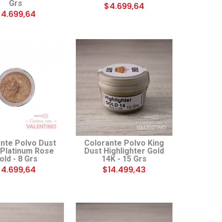
Grs
$4.699,64
4.699,64
nte Polvo Dust
Colorante Polvo King
 Platinum Rose
Dust Highlighter Gold
old - 8 Grs
14K - 15 Grs
4.699,64
$14.499,43