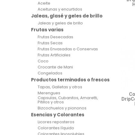
Aceite
H
Aceitunas y encurtidos
Jaleas, glasé y geles de brillo
Jaleas y geles de brillo
Frutas varias
Frutas Desecadas
Frutas Secas
Frutas Envasadas o Conservas
Frutas Artificiales
Coco
Crocante de Mani
Congelados
Productos terminados o frescos
Tapas, Galletas y otros
Merengues
Co
Capsulas, Cubanitos, Amaretti,
DripC
Pitillos y otros
Bizcochuelos y piononos
Esencias y Colorantes
Licores reposteros
Colorantes líquido
Colorantes liposolubles