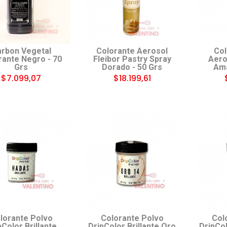
rbon Vegetal
Colorante Aerosol
Col
rante Negro - 70
Fleibor Pastry Spray
Aero
Grs
Dorado - 50 Grs
Ama
$7.099,07
$18.199,61
lorante Polvo
Colorante Polvo
Col
pColor Brillante
DripColor Brillante Oro
DripCol