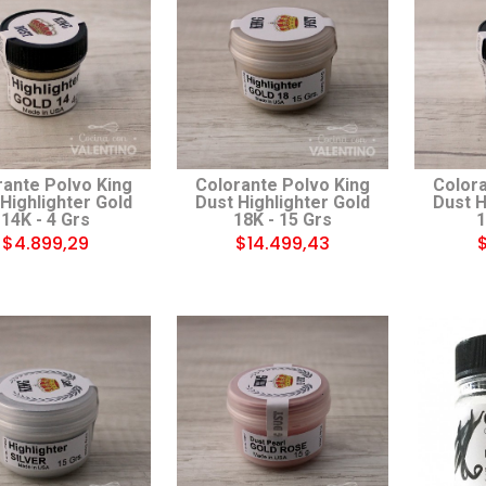
rante Polvo King
Colorante Polvo King
Colora
Highlighter Gold
Dust Highlighter Gold
Dust H
14K - 4 Grs
18K - 15 Grs
1
$4.899,29
$14.499,43