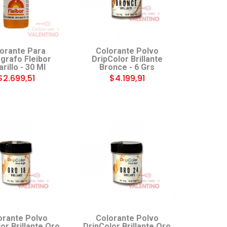
orante Para
Colorante Polvo
grafo Fleibor
DripColor Brillante
rillo - 30 Ml
Bronce - 6 Grs
$2.699,51
$4.199,91
orante Polvo
Colorante Polvo
or Brillante Oro
DripColor Brillante Oro