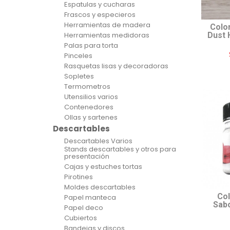
Espatulas y cucharas
Frascos y especieros
Herramientas de madera
Colo
Herramientas medidoras
Dust 
Palas para torta
Pinceles
Rasquetas lisas y decoradoras
Sopletes
Termometros
Utensilios varios
Contenedores
Ollas y sartenes
Descartables
Descartables Varios
Stands descartables y otros para
presentación
Cajas y estuches tortas
Pirotines
Moldes descartables
Col
Papel manteca
Sabo
Papel deco
Cubiertos
Bandejas y discos