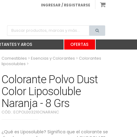
INGRESAR / REGISTRARSE
TANTES Y AROS
OFERTAS
Comestibles
>
Esencias y Colorantes
>
Colorantes
liposolubles
>
Colorante Polvo Dust Color Liposoluble
Naranja - 8 Grs
Colorante Polvo Dust
Color Liposoluble
Naranja - 8 Grs
CÓD.:
ECPOL003210CNARANC
¿Qué es Liposoluble? Significa que el colorante se