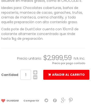
disuelve en medios grasos, como el CHOCOLATE.
Ideales para: Chocolates coberturas, baños de
repostería, manteca de cacao, ganaches, trufas,
cremas de manteca, crema chantilly, y toda
aquella preparación con alto contenido graso.
Cada pote de DustColor cuenta con 10cm3 de
colorante altamente concentrado que rinde
hasta 1kg de preparación.
$2.999,59
Precio unitario:
IVA inc.
Precio por pago contado
Cantidad
AÑADIR AL CARRITO
GUARDAR
Compartir