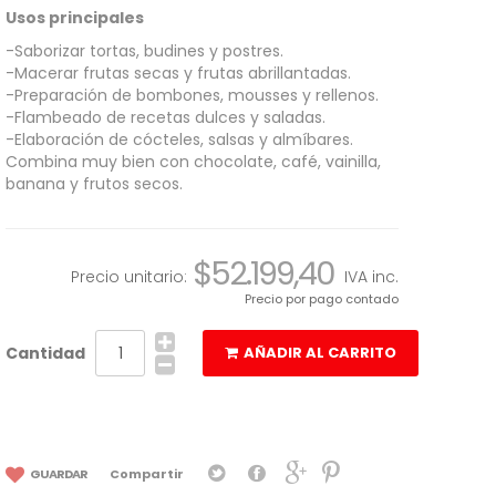
Usos principales
-Saborizar tortas, budines y postres.
-Macerar frutas secas y frutas abrillantadas.
-Preparación de bombones, mousses y rellenos.
-Flambeado de recetas dulces y saladas.
-Elaboración de cócteles, salsas y almíbares.
Combina muy bien con chocolate, café, vainilla,
banana y frutos secos.
$52.199,40
Precio unitario:
IVA inc.
Precio por pago contado
Cantidad
AÑADIR AL CARRITO
GUARDAR
Compartir