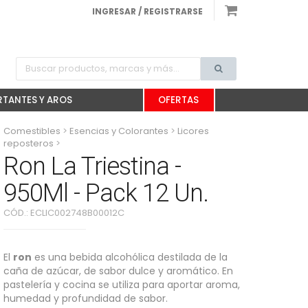
INGRESAR / REGISTRARSE
TANTES Y AROS
OFERTAS
Comestibles
>
Esencias y Colorantes
>
Licores
reposteros
>
Ron La Triestina - 950Ml - Pack 12 Un.
Ron La Triestina -
950Ml - Pack 12 Un.
CÓD.:
ECLIC002748B00012C
El
ron
es una bebida alcohólica destilada de la
caña de azúcar, de sabor dulce y aromático. En
pastelería y cocina se utiliza para aportar aroma,
humedad y profundidad de sabor.