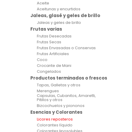
Aceite
Aceitunas y encurtidos
Jaleas, glasé y geles de brillo
Jaleas y geles de brillo
Frutas varias
Frutas Desecadas
Frutas Secas
Frutas Envasadas o Conservas
Frutas Artificiales
Coco
Crocante de Mani
Congelados
Productos terminados o frescos
Tapas, Galletas y otros
Merengues
Capsulas, Cubanitos, Amaretti,
Pitillos y otros
Bizcochuelos y piononos
Esencias y Colorantes
Licores reposteros
Colorantes líquido
Colorantes liposolubles